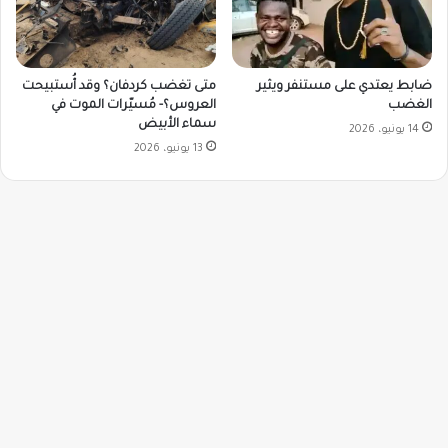
ضابط يعتدي على مستنفر ويثير
متى تغضب كردفان؟ وقد أُستبيحت
الغضب
العروس؟- مُسيّرات الموت في
سماء الأبيض
14 يونيو، 2026
13 يونيو، 2026