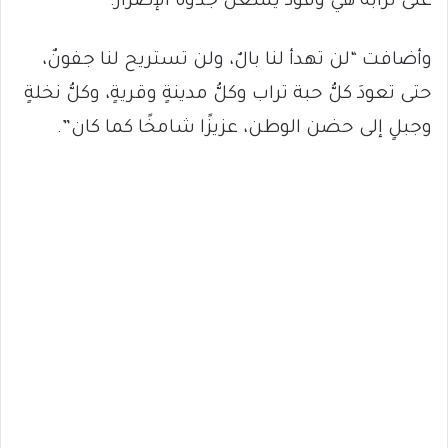
على ترابه هي وقودٌ يُشعل جذوة الإصرار.
وأضافت “لن تهدأ لنا بالٌ، ولن تستريح لنا جفونٌ،
حتى تعودَ كلُّ حبة تراب وكلُّ مدينةٍ وقريةٍ، وكلُّ نخلةٍ
وجبلٍ إلى حضن الوطن، عزيزًا شامخًا كما كان”.