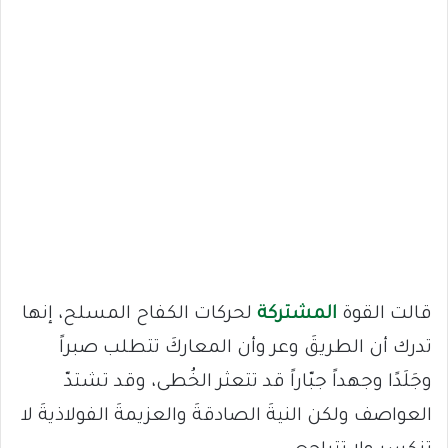
قالت القوة
المشتركة
لحركات الكفاح المسلح، إنها
تدرك أن الطريقَ وعر وأن المعاركَ تتطلب صبراً
وجَلَدًا وجهداً جبّاراً قد تتعثر الخُطى، وقد تشتدّ
العواصف ولكن النيةَ الصادقةَ والعزيمةَ الفولاذيةَ لا