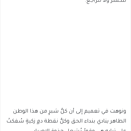
تنكسر ولا تتراجع.
ونوهت في تعميم إلى أن كلُّ شبرٍ من هذا الوطن
الطاهر ينادي بنداء الحق وكلُّ نقطة دمٍ زكيةٍ سُفكتْ