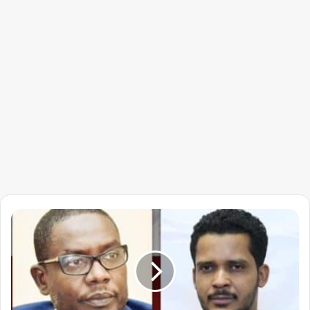
إجلاء
التعايشي
والميرغني
الي
الإمارات…
ماذا
هناك؟؟