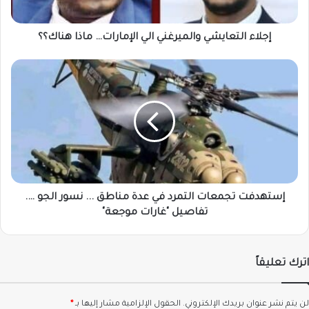
إجلاء التعايشي والميرغني الي الإمارات… ماذا هناك؟؟
إستهدفت
تجمعات
التمرد
في
عدة
مناطق
...
نسور
الجو
….
إستهدفت تجمعات التمرد في عدة مناطق ... نسور الجو ….
تفاصيل
تفاصيل "غارات موجعة"
"غارات
موجعة"
اترك تعليقاً
لن يتم نشر عنوان بريدك الإلكتروني.
الحقول الإلزامية مشار إليها بـ
*