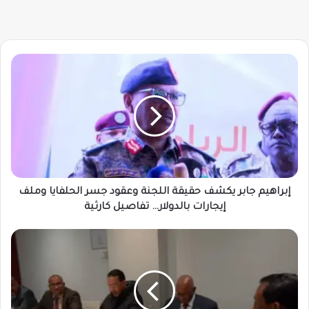
إبراهيم
جابر
يكشف
حقيقة
اللجنة
وعقود
جسر
الحلفايا
وملف
إيجارات
إبراهيم جابر يكشف حقيقة اللجنة وعقود جسر الحلفايا وملف
بالدولار…
إيجارات بالدولار… تفاصيل كارثية
تفاصيل
كارثية
كواليس
استعداد
السودان
لمؤتمر
ميونيخ
للأمن