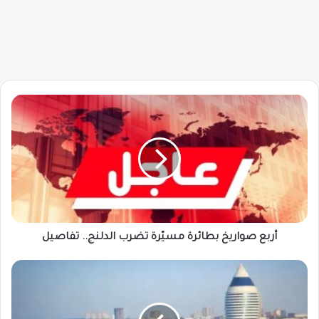
أربع
صواريخ
بطائرة
مسيّرة
تضرب
الدلنج..
تفاصيل
أربع صواريخ بطائرة مسيّرة تضرب الدلنج.. تفاصيل
6
رحلات
أسبوعياً
بين